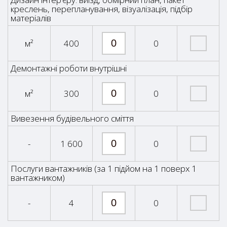
креслень, перепланування, візуалізація, підбір
матеріалів
м²
400
0
Демонтажні роботи внутрішні
м²
300
0
Вивезення будівельного сміття
-
1 600
0
Послуги вантажників (за 1 підйом на 1 поверх 1
вантажником)
-
4
0