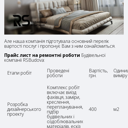
Але наша компанія підготувала основний перелік
вартості послуг і пропонує Вам з ним ознайомиться.
Прайс лист на ремонтні роботи
Будівельної
компанії RSBudova:
Проведені
Вартість,
Одини
Етапи робіт
роботи
грн.
виміру
Комплекс робіт
включає виїзд
фахівця, заміри,
креслення,
Розробка
перепланування,
дизайнерського
400
м2
підбір
проекту
будівельних і
оздоблювальних
матеріалів, ескіз