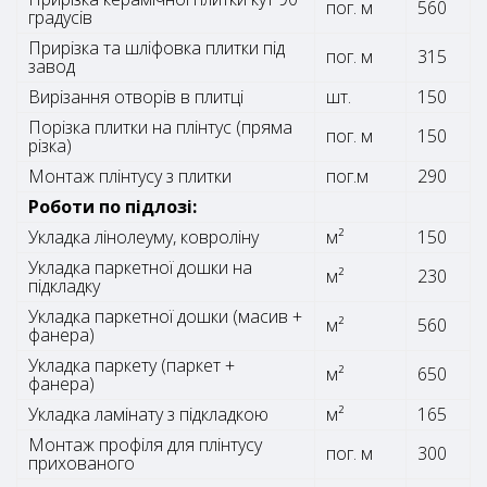
пог. м
560
градусів
Прирізка та шліфовка плитки під
пог. м
315
завод
Вирізання отворів в плитці
шт.
150
Порізка плитки на плінтус (пряма
пог. м
150
різка)
Монтаж плінтусу з плитки
пог.м
290
Роботи по підлозі:
Укладка лінолеуму, ковроліну
м²
150
Укладка паркетної дошки на
м²
230
підкладку
Укладка паркетної дошки (масив +
м²
560
фанера)
Укладка паркету (паркет +
м²
650
фанера)
Укладка ламінату з підкладкою
м²
165
Монтаж профіля для плінтусу
пог. м
300
прихованого