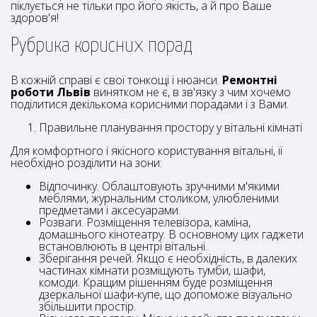
піклується не тільки про його якість, а й про Ваше
здоров'я!
Рубрика корисних порад
В кожній справі є свої тонкощі і нюанси.
Ремонтні
роботи Львів
винятком не є, в зв'язку з чим хочемо
поділитися декількома корисними порадами і з Вами.
Правильне планування простору у вітальні кімнаті
Для комфортного і якісного користування вітальні, її
необхідно розділити на зони:
Відпочинку. Облаштовують зручними м'якими
меблями, журнальним столиком, улюбленими
предметами і аксесуарами.
Розваги. Розміщення телевізора, каміна,
домашнього кінотеатру. В основному цих гаджети
встановлюють в центрі вітальні.
Зберігання речей. Якщо є необхідність, в далеких
частинах кімнати розміщують тумби, шафи,
комоди. Кращим рішенням буде розміщення
дзеркальної шафи-купе, що допоможе візуально
збільшити простір.