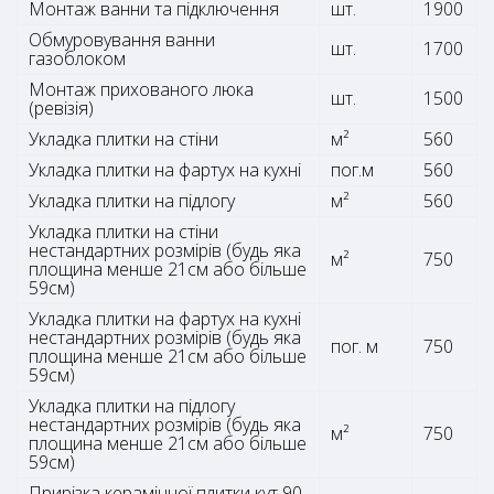
Монтаж ванни та підключення
шт.
1900
Обмуровування ванни
шт.
1700
газоблоком
Монтаж прихованого люка
шт.
1500
(ревізія)
Укладка плитки на стіни
м²
560
Укладка плитки на фартух на кухні
пог.м
560
Укладка плитки на підлогу
м²
560
Укладка плитки на стіни
нестандартних розмірів (будь яка
м²
750
площина менше 21см або більше
59см)
Укладка плитки на фартух на кухні
нестандартних розмірів (будь яка
пог. м
750
площина менше 21см або більше
59см)
Укладка плитки на підлогу
нестандартних розмірів (будь яка
м²
750
площина менше 21см або більше
59см)
Прирізка керамічної плитки кут 90