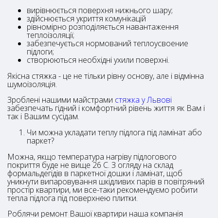
вирівнюється поверхня нижнього шару;
здійснюється укриття комунікацій
рівномірно розподіляється навантаження
теплоізоляції;
забезпечується нормований теплоусвоение
підлоги;
створюються необхідні ухили поверхні.
Якісна стяжка - це не тільки рівну основу, але і відмінна
шумоізоляція.
Зроблені нашими майстрами
стяжка у Львові
забезпечать гідний і комфортний рівень життя як Вам і
так і Вашим сусідам.
Чи можна укладати теплу підлога під ламінат або
паркет?
Можна, якщо температура нагріву підлогового
покриття буде не вище 26 С. З огляду на склад
формальдегідів в паркетної дошки і ламінат, щоб
уникнути випаровування шкідливих парів в повітряний
простір квартири, ми все-таки рекомендуємо робити
тепла підлога під поверхнею плитки.
Роблячи ремонт Вашої квартири наша компанія