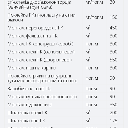
стін,стелі,відкосів,колон,торців
м²/пог.м
30
(звичайна грунтовка)
Поклейка ГК,пінопласту на стіни
м²/пог.м
150
відкоси
Монтаж перегородок з ГК
м²
450
Монтаж фальшстін з ГК
м²
300
Монтаж ГК конструкції (короб )
пог. м
300
Монтаж стелі ГК (однорівневої)
м²
300
Монтаж стелі ГК (дворівневої)
м²
550
Монтаж ніші на карниз
пог. м
300
Поклейка стрічки на внутрішні
пог. м
90
кути між гіпсокартоном та стіною
Заробляння швів ГК
пог.м
90
Монтаж кутника префорованого
пог.м
90
Монтаж підвіконника
пог.м
350
Шпаклівка стелі ГК
м²
200
Шпаклівка стін ГК
м²
175