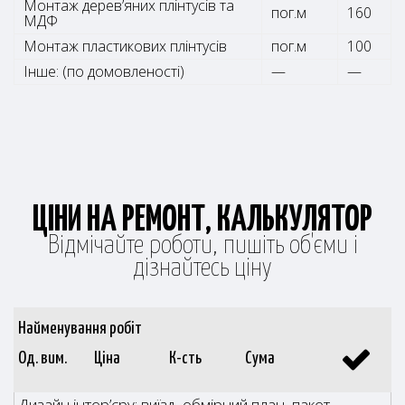
Монтаж дерев’яних плінтусів та
пог.м
160
МДФ
Монтаж пластикових плінтусів
пог.м
100
Інше: (по домовленості)
—
—
ЦІНИ НА РЕМОНТ, КАЛЬКУЛЯТОР
Відмічайте роботи, пишіть об'єми і
дізнайтесь ціну
Найменування робіт
Од. вим.
Ціна
К-сть
Сума
Дизайн інтер’єру: виїзд, обмірний план, пакет