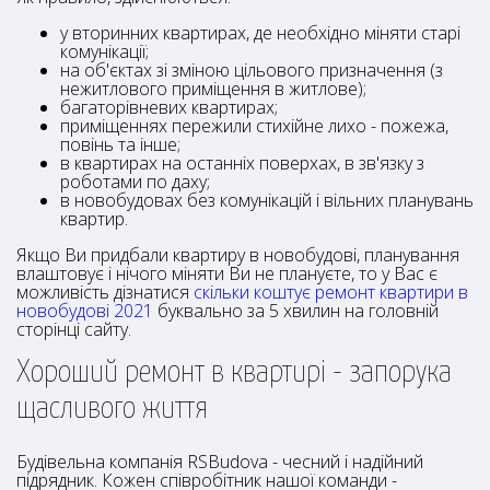
у вторинних квартирах, де необхідно міняти старі
комунікації;
на об'єктах зі зміною цільового призначення (з
нежитлового приміщення в житлове);
багаторівневих квартирах;
приміщеннях пережили стихійне лихо - пожежа,
повінь та інше;
в квартирах на останніх поверхах, в зв'язку з
роботами по даху;
в новобудовах без комунікацій і вільних планувань
квартир.
Якщо Ви придбали квартиру в новобудові, планування
влаштовує і нічого міняти Ви не плануєте, то у Вас є
можливість дізнатися
скільки коштує ремонт квартири в
новобудові 2021
буквально за 5 хвилин на головній
сторінці сайту.
Хороший ремонт в квартирі - запорука
щасливого життя
Будівельна компанія RSBudova - чесний і надійний
підрядник. Кожен співробітник нашої команди -