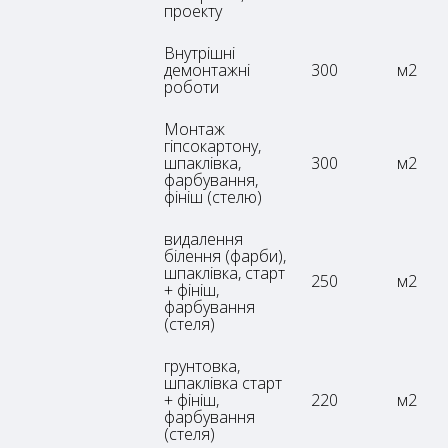
проекту
Внутрішні
демонтажні
300
м2
роботи
Монтаж
гіпсокартону,
шпаклівка,
300
м2
фарбування,
фініш (стелю)
видалення
білення (фарби),
шпаклівка, старт
250
м2
+ фініш,
фарбування
(стеля)
грунтовка,
шпаклівка старт
+ фініш,
220
м2
фарбування
(стеля)