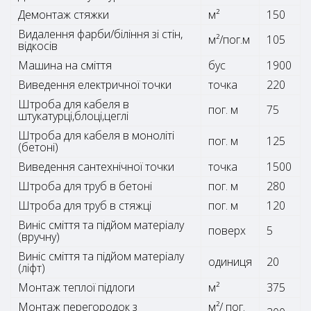
Демонтаж стяжки
м²
150
Видалення фарби/біління зі стін,
м²/пог.м
105
відкосів
Машина на сміття
бус
1900
Виведення електричної точки
точка
220
Штроба для кабеля в
пог. м
75
штукатурці,блоці,цеглі
Штроба для кабеля в моноліті
пог. м
125
(бетоні)
Виведення сантехнічної точки
точка
1500
Штроба для труб в бетоні
пог. м
280
Штроба для труб в стяжці
пог. м
120
Виніс сміття та підйом матеріалу
поверх
5
(вручну)
Виніс сміття та підйом матеріалу
одиниця
20
(ліфт)
Монтаж теплої підлоги
м²
375
Монтаж перегородок з
м²/ пог.