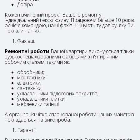
Довіра.
Кожен вчинений проект Вашого ремонту -
індивідуальний і ексклюзиву. Працюючи більше 10 років
однією командою, наші фахівці цінують ту довіру, яку Ви
поклали на них.
Фахівці.
Ремонтні роботи
Вашої квартири виконуються тільки
вузькоспеціалізованими фахівцями з п'ятирічним
робочим стажем, такими як:
обробники;
монтажники;
електрики;
сантехніки;
укладальники підлогових покриттів;
укладальники плитки;
меблевики та інші.
А організація чітко спланованої роботи наших майстрів
покладається на виконроба.
Гарантії.