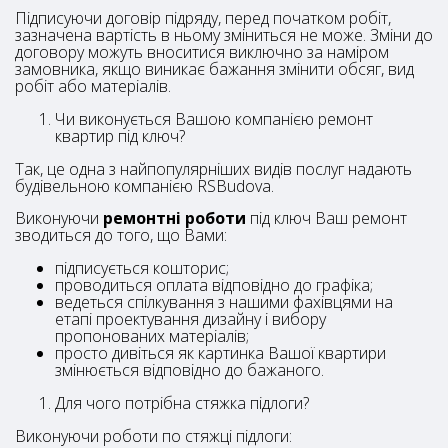
Підписуючи договір підряду, перед початком робіт,
зазначена вартість в ньому зміниться не може. Зміни до
договору можуть вноситися виключно за наміром
замовника, якщо виникає бажання змінити обсяг, вид
робіт або матеріалів.
Чи виконується Вашою компанією ремонт
квартир під ключ?
Так, це одна з найпопулярніших видів послуг надають
будівельною компанією RSBudova.
Виконуючи
ремонтні роботи
під ключ Ваш ремонт
зводиться до того, що Вами:
підписується кошторис;
проводиться оплата відповідно до графіка;
ведеться спілкування з нашими фахівцями на
етапі проектування дизайну і вибору
пропонованих матеріалів;
просто дивіться як картинка Вашої квартири
змінюється відповідно до бажаного.
Для чого потрібна стяжка підлоги?
Виконуючи роботи по стяжці підлоги: