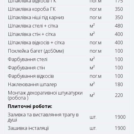
Шпаклівка відкосів ГК
пог.м
175
Шпаклівка короба ГК
пог.м
350
Шпаклівка ніші під карниз
пог.м
350
Шпаклівка стелі + сітка
м²
480
Шпаклівка стін + сітка
м²
400
Шпаклівка відкосів + сітка
пог.м
400
Поклейка багет (до50мм)
пог.м
100
Фарбування стелі
м²
100
Фарбування стін
м²
100
Фарбування відкосів
пог.м
100
Наклеювання шпалер
м²
180
Монтаж декоративної штукатурки
м²
220
(робота )
Плиточні роботи:
Заливка та виставляння трапу в
шт.
1900
душі
Зашивка інсталяції
шт.
1900