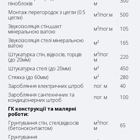
300
піноблоків
м
Монтаж перегородок з цегли (0.5
м²/пог.м
500
цегли)
Звукоізоляція стін,шахт
м²/пог.м
105
мінеральною ватою
Звукоізоляція стелі мінеральною
м²
165
ватою
Штукатурка стін, відкосів, торців
м²/пог.
220
(до 20мм)
м
Штукатурка стелі (до 20мм)
м²
450
Стяжка (до 60мм)
м²
280
Заробляння електричних штроб
пог. м
40
Заробляння сантехнічних та
пог. м
100
кондиціонерних штроб
ГК конструкції та малярні
роботи:
Грунтування стін, стелі,відкосів
м²/пог.
65
(бетоноконтактом)
м
Грунтування