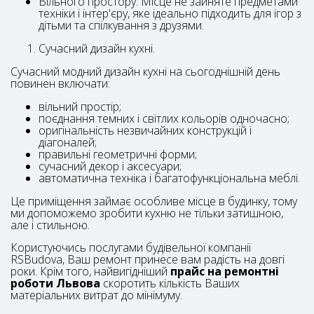
Вільного простору. Місце не зайняте предметами
техніки і інтер'єру, яке ідеально підходить для ігор з
дітьми та спілкування з друзями.
Сучасний дизайн кухні.
Сучасний модний дизайн кухні на сьогоднішній день
повинен включати:
вільний простір;
поєднання темних і світлих кольорів одночасно;
оригінальність незвичайних конструкцій і
діагоналей;
правильні геометричні форми;
сучасний декор і аксесуари;
автоматична техніка і багатофункціональна меблі.
Це приміщення займає особливе місце в будинку, тому
ми допоможемо зробити кухню не тільки затишною,
але і стильною.
Користуючись послугами будівельної компанії
RSBudova, Ваш ремонт принесе вам радість на довгі
роки. Крім того, найвигідніший
прайс на ремонтні
роботи Львова
скоротить кількість Ваших
матеріальних витрат до мінімуму.