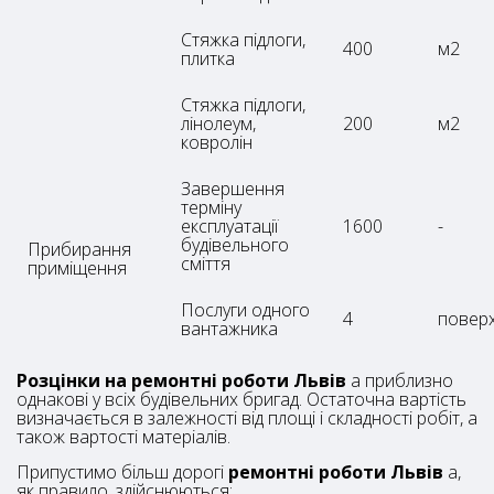
Стяжка підлоги,
400
м2
плитка
Стяжка підлоги,
лінолеум,
200
м2
ковролін
Завершення
терміну
експлуатації
1600
-
будівельного
Прибирання
сміття
приміщення
Послуги одного
4
повер
вантажника
Розцінки на ремонтні роботи Львів
а приблизно
однакові у всіх будівельних бригад. Остаточна вартість
визначається в залежності від площі і складності робіт, а
також вартості матеріалів.
Припустимо більш дорогі
ремонтні роботи Львів
а,
як правило, здійснюються: