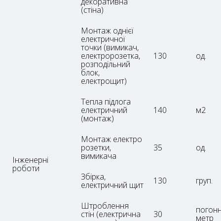
декоративна
(стіна)
Монтаж однієї
електричної
точки (вимикач,
електророзетка,
130
од.
розподільний
блок,
електрощит)
Тепла підлога
електричний
140
м2
(монтаж)
Монтаж електро
розетки,
35
од.
вимикача
Інженерні
роботи
Збірка,
130
груп.
електричний щит
Штроблення
погон
стін (електрична
30
метр