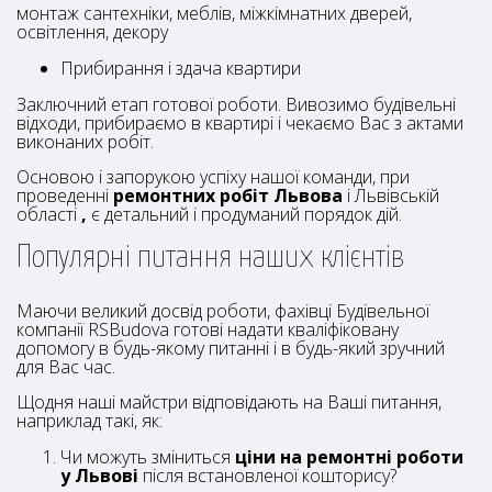
монтаж сантехніки, меблів, міжкімнатних дверей,
освітлення, декору
Прибирання і здача квартири
Заключний етап готової роботи. Вивозимо будівельні
відходи, прибираємо в квартирі і чекаємо Вас з актами
виконаних робіт.
Основою і запорукою успіху нашої команди, при
проведенні
ремонтних робіт Львова
і Львівській
області
,
є детальний і продуманий порядок дій.
Популярні питання наших клієнтів
Маючи великий досвід роботи, фахівці Будівельної
компанії RSBudova готові надати кваліфіковану
допомогу в будь-якому питанні і в будь-який зручний
для Вас час.
Щодня наші майстри відповідають на Ваші питання,
наприклад такі, як:
Чи можуть зміниться
ціни на ремонтні роботи
у Львові
після встановленої кошторису?