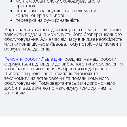
монтаж ззовні блоку охолоджувального
пристрою;
встановлення внутрішнього елементу
кондиціонерів у Львові;
перевірка на функціональність.
Варто пам'ятати що від розміщення в кімнаті пристрою
залежить подальша можливість його безперешкодного
обслуговування. Адже час від часу виникає необхідність
чистки кондиціонерів Львова, тому потрібно ці моменти
врахувати заздалегідь.
Ремонтні роботи Львів ціни
: розцінки на наші роботи
формуються відповідно до вибраного типу оформлення
та складності виконання. Вибравши кондиціонер
Львова за ціною нашої компанії, ви зможете
зекономити на встановленні та подальшому його
обслуговуванні. Тому звертайтесь, і ми допоможемо
зробити ваше житло по максимуму комфортним та
затишним.